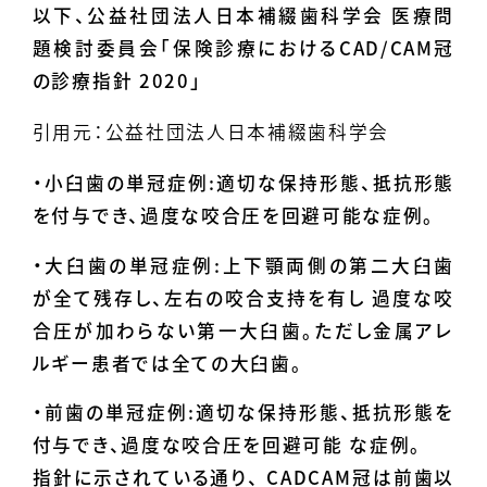
以下、公益社団法人日本補綴歯科学会 医療問
題検討委員会「保険診療におけるCAD/CAM冠
の診療指針 2020」
引用元：
公益社団法人日本補綴歯科学会
・小臼歯の単冠症例:適切な保持形態、抵抗形態
を付与でき、過度な咬合圧を回避可能な症例。
・大臼歯の単冠症例:上下顎両側の第二大臼歯
が全て残存し、左右の咬合支持を有し 過度な咬
合圧が加わらない第一大臼歯。ただし金属アレ
ルギー患者では全ての大臼歯。
・前歯の単冠症例:適切な保持形態、抵抗形態を
付与でき、過度な咬合圧を回避可能 な症例。
指針に示されている通り、 CADCAM冠は前歯以