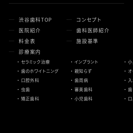
渋谷歯科TOP
コンセプト
医院紹介
歯科医師紹介
料金表
施設基準
診療案内
セラミック治療
インプラント
小
歯のホワイトニング
親知らず
オ
口腔外科
歯周病
入
虫歯
審美歯科
歯
矯正歯科
小児歯科
口