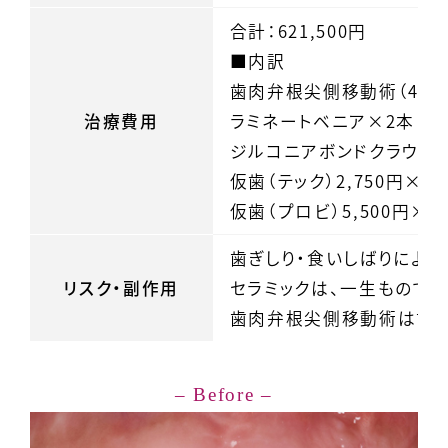
合計：621,500円
■内訳
歯肉弁根尖側移動術（44,0
治療費用
ラミネートベニア×2本（110
ジルコニアボンドクラウン×2
仮歯（テック）2,750円×2
仮歯（プロビ）5,500円×4
歯ぎしり・食いしばりにより
リスク・副作用
セラミックは、一生もので
歯肉弁根尖側移動術は歯ぐ