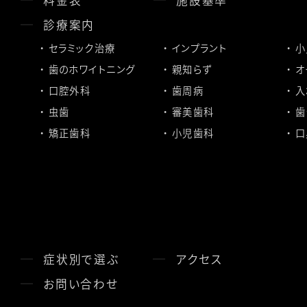
診療案内
セラミック治療
インプラント
小
歯のホワイトニング
親知らず
オ
口腔外科
歯周病
入
虫歯
審美歯科
歯
矯正歯科
小児歯科
口
症状別で選ぶ
アクセス
お問い合わせ