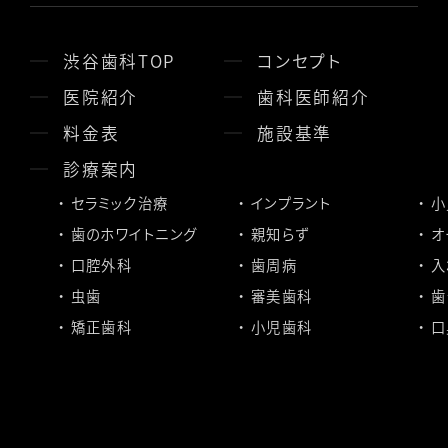
渋谷歯科TOP
コンセプト
医院紹介
歯科医師紹介
料金表
施設基準
診療案内
セラミック治療
インプラント
小
歯のホワイトニング
親知らず
オ
口腔外科
歯周病
入
虫歯
審美歯科
歯
矯正歯科
小児歯科
口