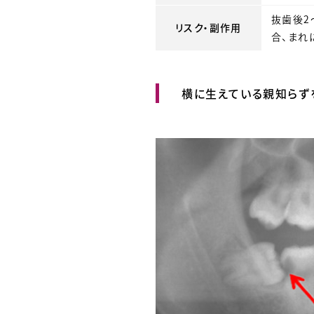
抜歯後2
リスク・副作用
合、まれ
横に生えている親知らず