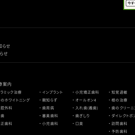
知らせ
知らせ
療案内
セラミック治療
インプラント
小児矯正歯科
知覚過敏
歯のホワイトニング
親知らず
オールオン4
根の治療
口腔外科
歯周病
入れ歯(義歯)
歯のクリーニ
虫歯
審美歯科
歯ぎしり
ダイレクトボ
矯正歯科
小児歯科
口臭
訪問歯科
予防歯科