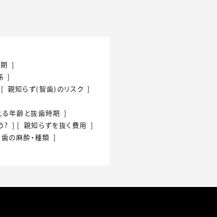
時期
係
親知らず(智歯)のリスク
える
年齢と抜歯時期
う?
親知らずを抜く費用
抜歯の
麻酔・種類