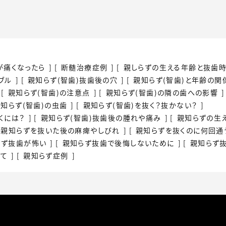
が痛くなったら
断髄治療症例
親しらずの生える年齢と抜歯
ブル
親知らず(智歯)
抜歯後の穴
親知らず(智歯)と
年齢の関
親知らず(智歯)の
注意点
親知らず(智歯)の
隣の歯への影響
知らず(智歯)の虫歯
親知らず(智歯)を
抜く？抜かない？
くには？
親知らず(智歯)抜歯後の
腫れや痛み
親知らずの生
親知らずを抜いた後の麻痺やしびれ
親知らずを抜くのに
何回通
らず抜歯が怖い
親知らず抜歯で
後悔しないために
親知らず
いて
親知らず症例