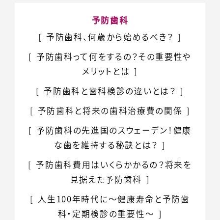
予防歯科
予防歯科、
何歳から始めるべき？
予防歯科って何をするの？
その重要性や
メリットとは
予防歯科と
歯科検診の違いとは？
予防歯科と将来の
歯科治療費の関係
予防歯科の
先進国のスウェーデン！
健康
な歯を
維持する秘訣とは？
予防歯科費用は
いくらかかるの？
将来を
見据えた予防歯科
人生100年時代に
～健康寿命と予防歯
科・
定期検診の重要性～