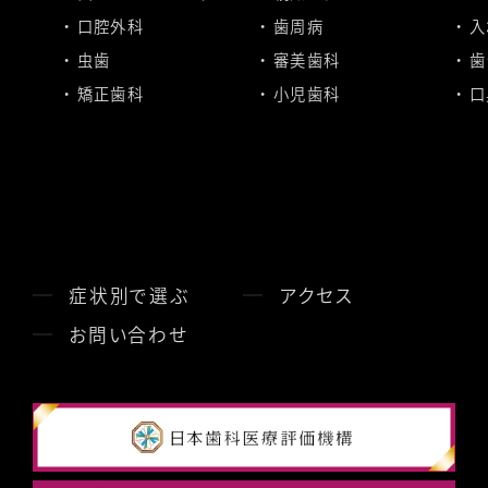
口腔外科
歯周病
入
虫歯
審美歯科
歯
矯正歯科
小児歯科
口
症状別で選ぶ
アクセス
お問い合わせ