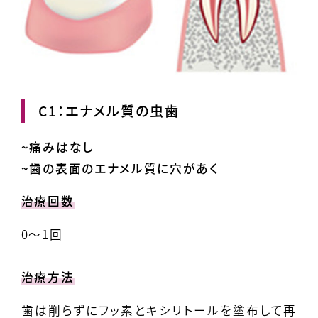
C1：エナメル質の虫歯
~痛みはなし
~歯の表面のエナメル質に穴があく
治療回数
0～1回
治療方法
歯は削らずにフッ素とキシリトールを塗布して再