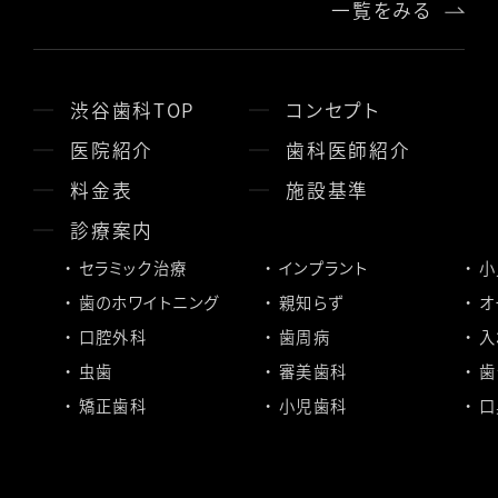
一覧をみる
渋谷歯科TOP
コンセプト
医院紹介
歯科医師紹介
料金表
施設基準
診療案内
セラミック治療
インプラント
小
歯のホワイトニング
親知らず
オ
口腔外科
歯周病
入
虫歯
審美歯科
歯
矯正歯科
小児歯科
口