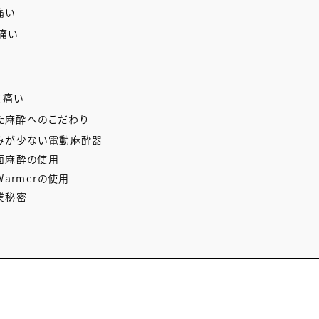
痛い
痛い
て痛い
た麻酔へのこだわり
みが少ない電動麻酔器
面麻酔の使用
Warmerの使用
業秘密