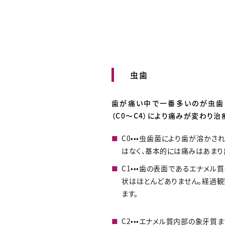
虫歯
歯が痛い中で一番多いのが虫歯
（C0〜C4）により痛みが変わり治
C0•••虫歯菌により歯が溶か
はなく、基本的には痛みはあまり
C1•••歯の表面であるエナメ
状はほとんどありません。経過観
ます。
C2•••エナメル質内部の象牙