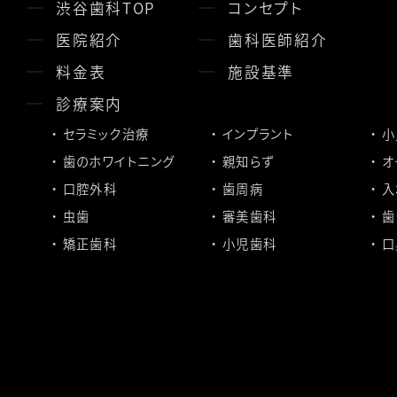
渋谷歯科TOP
コンセプト
医院紹介
歯科医師紹介
料金表
施設基準
診療案内
セラミック治療
インプラント
小
歯のホワイトニング
親知らず
オ
口腔外科
歯周病
入
虫歯
審美歯科
歯
矯正歯科
小児歯科
口