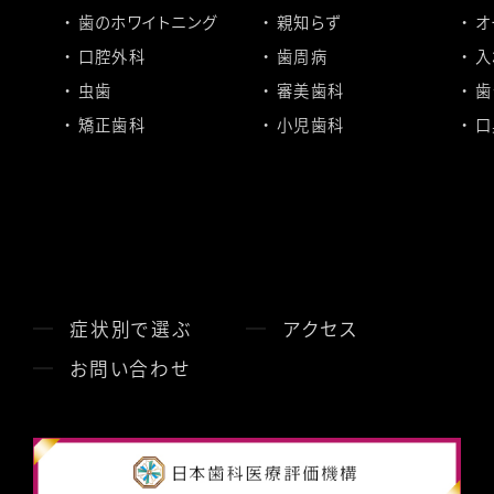
歯のホワイトニング
親知らず
オ
口腔外科
歯周病
入
虫歯
審美歯科
歯
矯正歯科
小児歯科
口
症状別で選ぶ
アクセス
お問い合わせ